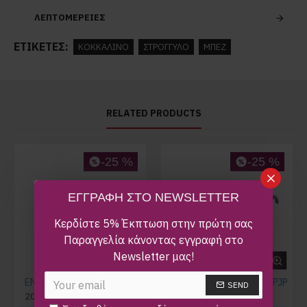
ΛΕΠΤΟΜΕΡΕΙΕΣ
ΕΤΙΚΈΤΕΣ:
ΚΟΚΚΑΛΙΝΟ
ΣΤΡΟΓΓΥΛΟ
ΜΠΕΖ
RELATED PRODUCTS
-25 %
-25 %
ΕΓΓΡΑΦΗ ΣΤΟ NEWSLETTER
Κερδίστε 5% Έκπτωση στην πρώτη σας
Παραγγελία κάνοντας εγγραφή στο
Newsletter μας!
EMILIO PUCCI EP5096 089
MARC JACOBS MJ1077 PJP
SEND
200,00€
265,00€
290,00€
385,00€