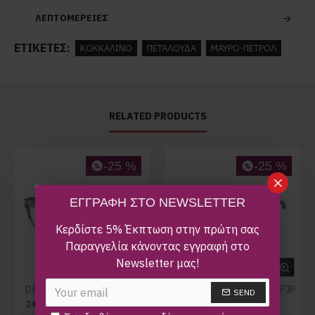
ΛΕΠΤΟΜΕΡΕΙΕΣ
ΕΤΙΚΈΤΕΣ:
ΚΟΚΚΑΛΙΝΟ
ΠΕΤΑΛΟΥΔΑ
ΜΑΥΡΟ-ΠΕΤΡΟΛ
RELATED PRODUCTS
-25 %
-25 %
ΕΓΓΡΑΦΗ ΣΤΟ NEWSLETTER
Κερδίστε 5% Έκπτωση στην πρώτη σας
Παραγγελία κάνοντας εγγραφή στο
Newsletter μας!
D&G DG3350 3390
MARC JACOBS MJ1077 PJP
SEND
243,00€
325,00€
290,00€
385,00€