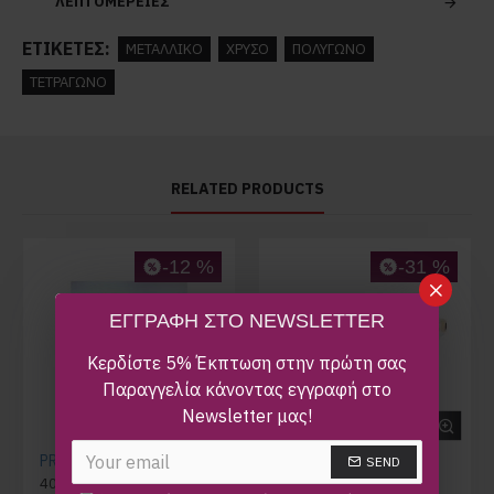
ΛΕΠΤΟΜΕΡΕΙΕΣ
ΕΤΙΚΈΤΕΣ:
ΜΕΤΑΛΛΙΚΟ
ΧΡΥΣΟ
ΠΟΛΥΓΩΝΟ
ΤΕΤΡΑΓΩΝΟ
RELATED PRODUCTS
-12 %
-31 %
ΕΓΓΡΑΦΗ ΣΤΟ NEWSLETTER
Κερδίστε 5% Έκπτωση στην πρώτη σας
Παραγγελία κάνοντας εγγραφή στο
Newsletter μας!
PRADA SPR 15W 389-0A7
9FIVE AVENUE LTD
SEND
400,00€
455,00€
170,00€
245,00€