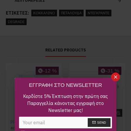
ΛΕΠΤΟΜΕΡΕΙΕΣ
ΕΤΙΚΈΤΕΣ:
ΚΟΚΚΑΛΙΝΟ
ΠΕΤΑΛΟΥΔΑ
ΝΤΕΓΚΡΑΝΤΕ
DEGRADE
RELATED PRODUCTS
-12 %
-31 %
ΕΓΓΡΑΦΗ ΣΤΟ NEWSLETTER
Κερδίστε 5% Έκπτωση στην πρώτη σας
Παραγγελία κάνοντας εγγραφή στο
Newsletter μας!
PRADA SPR 15W 389-0A7
9FIVE AVENUE LTD
SEND
400,00€
455,00€
170,00€
245,00€