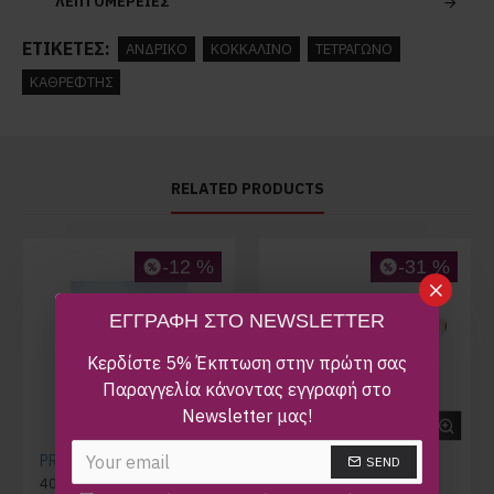
ΛΕΠΤΟΜΕΡΕΙΕΣ
ΕΤΙΚΈΤΕΣ:
ΑΝΔΡΙΚΟ
ΚΟΚΚΑΛΙΝΟ
ΤΕΤΡΑΓΩΝΟ
ΚΑΘΡΕΦΤΗΣ
RELATED PRODUCTS
-12 %
-31 %
ΕΓΓΡΑΦΗ ΣΤΟ NEWSLETTER
Κερδίστε 5% Έκπτωση στην πρώτη σας
Παραγγελία κάνοντας εγγραφή στο
Newsletter μας!
PRADA SPR 15W 389-0A7
9FIVE AVENUE LTD
SEND
400,00€
455,00€
170,00€
245,00€